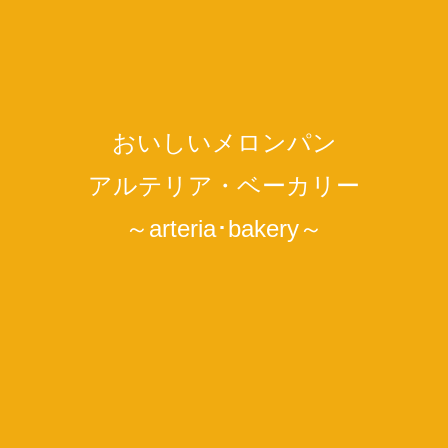
最近の記事
オンラインストア
おいしいメロンパン
アルテリア・ベーカリー
インスタグラムで一緒に繋がろう!楽しも
～arteria･bakery～
う!
【店舗紹介】