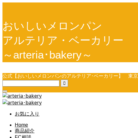
おいしいメロンパン
アルテリア・ベーカリー
～arteria･bakery～
公式【おいしいメロンパンのアルテリア･ベーカリー】 東

お気に入り
Home
商品紹介
FC相談