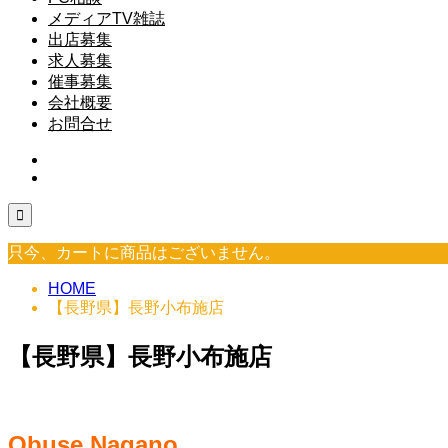
メディアTV雑誌
出店募集
求人募集
催事募集
会社概要
お問合せ

只今、カートに商品はございません。
HOME
【長野県】長野小布施店
【長野県】長野小布施店
Obuse Nagano