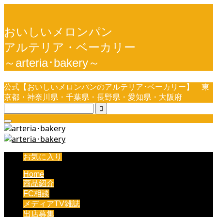
おいしいメロンパン
アルテリア・ベーカリー
～arteria･bakery～
公式【おいしいメロンパンのアルテリア･ベーカリー】 東
京都・神奈川県・千葉県・長野県・愛知県・大阪府

お気に入り
Home
商品紹介
FC相談
メディアTV雑誌
出店募集